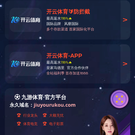
联系方式
电话：0731-89088401
邮箱：hnbqgf@hoig.com.cn
监管电话：0731-89088401
地址：长沙经济技术开发区泉塘街道漓湘东路9号
行政中心101室10楼
星空买球_
星空买球_
相关资讯
党建群团
产品研发
星空买球·
星空买球·
(中国)官方
(中国)官方
网站
网站
投资者关系
企业文化
人力资源
信息公开