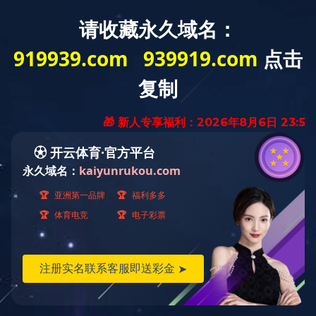
全部分类
首页